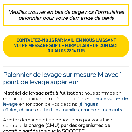
Veuillez trouver en bas de page nos Formulaires
palonnier pour votre demande de devis
CONTACTEZ-NOUS PAR MAIL, EN NOUS LAISSANT
VOTRE MESSAGE SUR LE FORMULAIRE DE CONTACT
OU AU 03.28.16.11.15
Palonnier de levage sur mesure M avec 1
point de levage supérieur
Matériel de levage prêt à l'utilisation :
nous sommes en
mesure d'équiper le matériel de différents
accessoires de
levage
en fonction de vos besoins (
élingues
câbles,
chaines
ou
textiles
,
manilles
,
crochets tournants
...)
À votre demande et en option, nous pouvons faire
contrôler
la charge (CMU) par des organismes de
contrôle agréés tels que la SOCOTEC
.