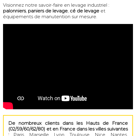
Visionnez notre savoir-faire en levage industriel :
palonniers
,
paniers de levage
,
cé de levage
et
équipements de manutention sur mesure.
De nombreux clients dans les Hauts de France
(02/59/60/62/80) et en France dans les villes suivantes
:
Paris, Marseille, Lyon, Toulouse, Nice, Nantes,