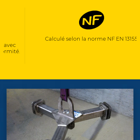
ulé selon la norme NF EN 13155
F