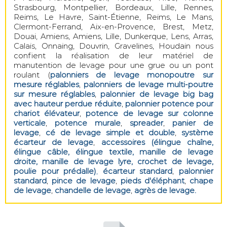
Strasbourg, Montpellier, Bordeaux, Lille, Rennes,
Reims, Le Havre, Saint-Étienne, Reims, Le Mans,
Clermont-Ferrand, Aix-en-Provence, Brest, Metz,
Douai, Amiens, Amiens, Lille, Dunkerque, Lens, Arras,
Calais, Onnaing, Douvrin, Gravelines, Houdain nous
confient la réalisation de leur matériel de
manutention de levage pour une grue ou un pont
roulant (
palonniers de levage monopoutre sur
mesure réglables
,
palonniers de levage multi-poutre
sur mesure réglables
,
palonnier de levage big bag
avec hauteur perdue réduite
,
palonnier potence pour
chariot élévateur
,
potence de levage sur colonne
verticale
,
potence murale
,
spreader
,
panier de
levage
,
cé de levage
simple et
double
,
système
écarteur de levage
,
accessoires (élingue chaîne,
élingue câble, élingue textile, manille de levage
droite, manille de levage lyre, crochet de levage,
poulie pour prédalle)
,
écarteur standard
,
palonnier
standard
,
pince de levage
,
pieds d'éléphant
,
chape
de levage
,
chandelle de levage
,
agrès de levage.