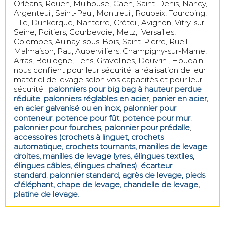
Orléans, Rouen, Mulhouse, Caen, Saint-Denis, Nancy,
Argenteuil, Saint-Paul, Montreuil, Roubaix, Tourcoing,
Lille, Dunkerque, Nanterre, Créteil, Avignon, Vitry-sur-
Seine, Poitiers, Courbevoie, Metz, Versailles,
Colombes, Aulnay-sous-Bois, Saint-Pierre, Rueil-
Malmaison, Pau, Aubervilliers, Champigny-sur-Marne,
Arras, Boulogne, Lens, Gravelines, Douvrin., Houdain ..
nous confient pour leur sécurité la réalisation de leur
matériel de levage selon vos capacités et pour leur
sécurité :
palonniers pour big bag à hauteur perdue
réduite
,
palonniers réglables en acier
,
panier en acier,
en acier galvanisé ou en inox
,
palonnier pour
conteneur
,
potence pour fût
,
potence pour mur
,
palonnier pour fourches
,
palonnier pour prédalle
,
accessoires (crochets à linguet, crochets
automatique, crochets tournants, manilles de levage
droites, manilles de levage lyres, élingues textiles,
élingues câbles, élingues chaînes)
,
écarteur
standard
,
palonnier standard
,
agrès de levage, pieds
d'éléphant, chape de levage, chandelle de levage,
platine de levage
.