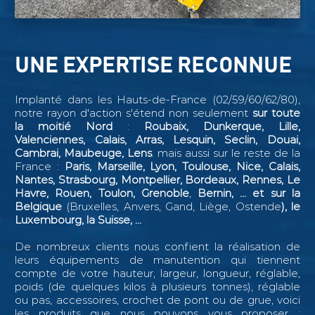
UNE EXPERTISE RECONNUE
Implanté dans les Hauts-de-France (02/59/60/62/80),
notre rayon d'action s'étend non seulement
sur toute
la moitié Nord
:
Roubaix, Dunkerque, Lille,
Valenciennes, Calais, Arras, Lesquin, Seclin,
Douai,
Cambrai, Maubeuge, Lens
. mais aussi sur le reste de la
France :
Paris, Marseille, Lyon, Toulouse, Nice, Calais,
Nantes, Strasbourg, Montpellier, Bordeaux, Rennes, Le
Havre, Rouen, Toulon, Grenoble
,
Bernin, ...
et sur la
Belgique
(Bruxelles, Anvers, Gand, Liège, Ostende
), le
Luxembourg, la Suisse, ...
De nombreux clients nous confient la réalisation de
leurs équipements de manutention qui tiennent
compte de votre hauteur, largeur, longueur, réglable,
poids (de quelques kilos à plusieurs tonnes), réglable
ou pas, accessoires, crochet de pont ou de grue, voici
les produits que nous pouvons vous proposer :