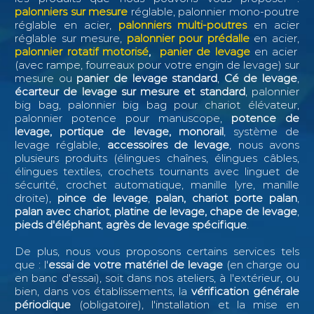
palonniers sur mesure
réglable, palonnier mono-poutre
réglable en acier,
palonniers multi-poutres
en acier
réglable sur mesure,
palonnier pour prédalle
en acier,
palonnier rotatif motorisé
,
panier de levage
en acier
(avec rampe, fourreaux pour votre engin de levage) sur
mesure ou
panier de levage standard
,
Cé de levage
,
écarteur de levage sur mesure et standard
, palonnier
big bag, palonnier big bag pour chariot élévateur,
palonnier potence pour manuscope,
potence de
levage, portique de levage, monorail
, système de
levage réglable,
accessoires de levage
, nous avons
plusieurs produits (élingues chaînes, élingues câbles,
élingues textiles, crochets tournants avec linguet de
sécurité, crochet automatique, manille lyre, manille
droite),
pince de levage
,
palan, chariot porte palan
,
palan avec chariot
,
platine de levage, chape de levage
,
pieds d'éléphant
,
agrès de levage spécifique
.
De plus, nous vous proposons certains services tels
que : l
'
essai de votre matériel de levage
(en charge ou
en banc d'essai), soit dans nos ateliers, à l'extérieur, ou
bien, dans vos établissements, la
vérification générale
périodique
(obligatoire), l'installation et la mise en