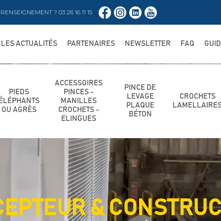
RENSEIGNEMENT ? 03 28 16 11 15
LES ACTUALITÉS
PARTENAIRES
NEWSLETTER
FAQ
GUI
ACCESSOIRES
PINCE DE
PIEDS
PINCES -
LEVAGE
CROCHETS
ÉLÉPHANTS
MANILLES
PLAQUE
LAMELLAIRE
OU AGRÈS
CROCHETS -
BÉTON
ELINGUES
EPTEUR & CONSTRU