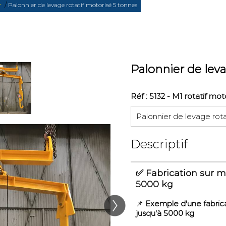
/
r
Palonnier de levage rotatif motorisé 5 tonnes
Palonnier de leva
Réf : 5132 - M1 rotatif mot
Palonnier de levage rota
Descriptif
✅
Fabrication sur m
5000 kg
📌
Exemple d'une fabric
jusqu'à 5000 kg