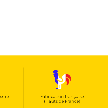
tion française
50 années d’expérienc
s de France)
(expertise, bureau d’étude
fabrication interne)