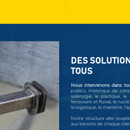
DES SOLUTIO
TOUS
Nous intervenons dans tous
publics, matériaux de constr
sidérurgie, le plastique, le
ferroviaire et fluvial, le nuc
la logistique, le maritime, l'a
Notre structure allie soupl
aux besoins de chaque clien