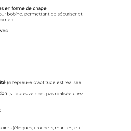
xes en forme de chape
ur bobine, permettant de sécuriser et
ilement.
avec
:
ité
(si l’épreuve d’aptitude est réalisée
tion
(si l’épreuve n’est pas réalisée chez
s
oires (élingues, crochets, manilles, etc.)