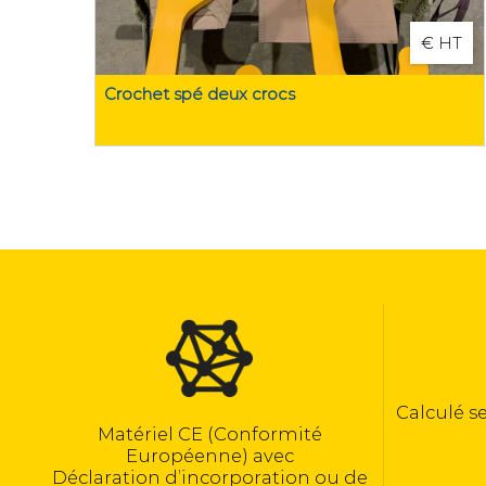
€ HT
Crochet spé deux crocs
Calculé selon la norme NF EN 13155
nformité
 avec
oration ou de