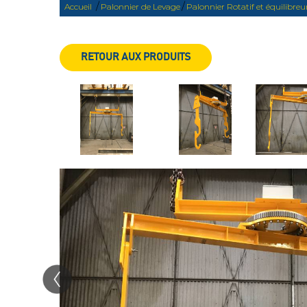
/
/
Accueil
Palonnier de Levage
Palonnier Rotatif et équilibreu
RETOUR AUX PRODUITS