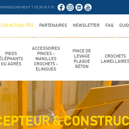
RENSEIGNEMENT ? 03 28 16 11 15
LES ACTUALITÉS
PARTENAIRES
NEWSLETTER
FAQ
GUI
ACCESSOIRES
PINCE DE
PIEDS
PINCES -
LEVAGE
CROCHETS
ÉLÉPHANTS
MANILLES
PLAQUE
LAMELLAIRE
OU AGRÈS
CROCHETS -
BÉTON
ELINGUES
EPTEUR & CONSTRU