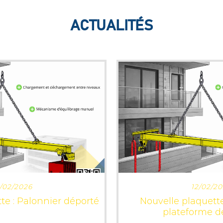
ACTUALITÉS
RE PLUS
LIRE P
/02/2026
12/02/2
te : Palonnier déporté
Nouvelle plaquette
plateforme d