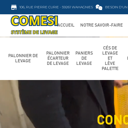
106, RUE PIERRE CURIE - 59261 WAHAGNIES
BESOIN D'UN 
ACCUEIL
NOTRE SAVOIR-FAIRE
CÉS DE
PALONNIER
PANIERS
LEVAGE
PALONNIER DE
ÉCARTEUR
DE
ET
LEVAGE
DE LEVAGE
LEVAGE
LÈVE
PALETTE
CONC