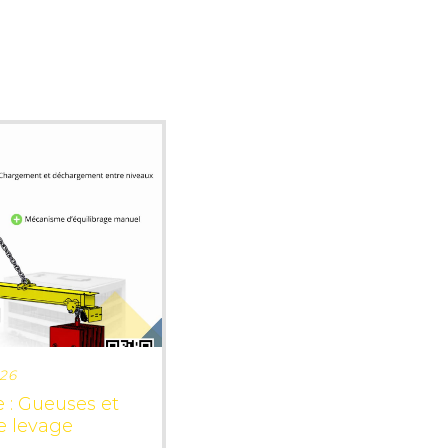
LUS
026
 : Gueuses et
e levage