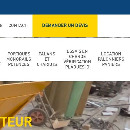
DE
CONTACT
DEMANDER UN DEVIS
ESSAIS EN
PORTIQUES
PALANS
LOCATION
CHARGE
MONORAILS
ET
PALONNIERS
S
VÉRIFICATION
POTENCES
CHARIOTS
PANIERS
PLAQUES ID
CTEUR