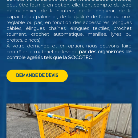
peut être fournie en option, elle tient compte du type
de palonnier, de la hauteur, de la longueur, de la
capacité du palonnier, de la qualité de l'acier ou inox,
réglable ou pas, en fonction des accessoires (élingues
câbles, élingues chaînes, élingues textiles, crochet
tournant, crochet automatique, manilles, lyres ou
droites, pinces)...
À votre demande et en option, nous pouvons faire
contrôler le matériel de levage
par des organismes de
contrôle agréés tels que la SOCOTEC.
DEMANDE DE DEVIS