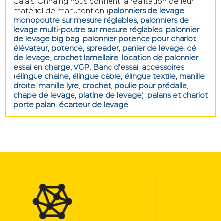
Calais, Onnaing nous confient la réalisation de leur
matériel de manutention (
palonniers de levage
monopoutre sur mesure réglables
,
palonniers de
levage multi-poutre sur mesure réglables
,
palonnier
de levage big bag
,
palonnier potence pour chariot
élévateur
,
potence
,
spreader
,
panier de levage
,
cé
de levage
,
crochet lamellaire
,
location de palonnier
,
essai en charge, VGP, Banc d'essai
,
accessoires
(
élingue chaîne
,
élingue câble
,
élingue textile
,
manille
droite
,
manille lyre
,
crochet
,
poulie pour prédalle
,
chape de levage, platine de levage
),
palans et chariot
porte palan
,
écarteur de levage
.