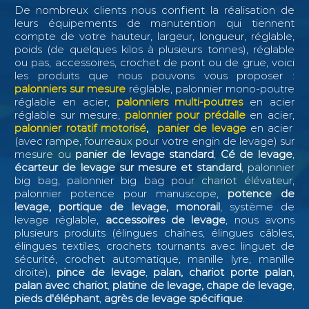
De nombreux clients nous confient la réalisation de
leurs équipements de manutention qui tiennent
compte de votre hauteur, largeur, longueur, réglable,
poids (de quelques kilos à plusieurs tonnes), réglable
ou pas, accessoires, crochet de pont ou de grue, voici
les produits que nous pouvons vous proposer :
palonniers sur mesure
réglable, palonnier mono-poutre
réglable en acier,
palonniers multi-poutres
en acier
réglable sur mesure,
palonnier pour prédalle
en acier,
palonnier rotatif motorisé
,
panier de levage
en acier
(avec rampe, fourreaux pour votre engin de levage) sur
mesure ou
panier de levage standard
,
Cé de levage
,
écarteur de levage sur mesure et standard
, palonnier
big bag, palonnier big bag pour chariot élévateur,
palonnier potence pour manuscope,
potence de
levage, portique de levage, monorail
, système de
levage réglable,
accessoires de levage
, nous avons
plusieurs produits (élingues chaînes, élingues câbles,
élingues textiles, crochets tournants avec linguet de
sécurité, crochet automatique, manille lyre, manille
droite),
pince de levage
,
palan, chariot porte palan
,
palan avec chariot
,
platine de levage, chape de levage
,
pieds d'éléphant
,
agrès de levage spécifique
.