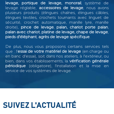
levage, portique de levage, monorail
, système de
levage réglable,
accessoires de levage
, nous avons
plusieurs produits (élingues chaînes, élingues câbles,
élingues textiles, crochets tournants avec linguet de
sécurité, crochet automatique, manille lyre, manille
droite),
pince de levage
,
palan, chariot porte palan
,
palan avec chariot
,
platine de levage, chape de levage
,
pieds d'éléphant
,
agrès de levage spécifique
.
De plus, nous vous proposons certains services tels
que : l
'
essai de votre matériel de levage
(en charge ou
en banc d'essai), soit dans nos ateliers, à l'extérieur, ou
bien, dans vos établissements, la
vérification générale
périodique
(obligatoire), l'installation et la mise en
service de vos systèmes de levage.
SUIVEZ L'ACTUALITÉ
SUIVEZ L'ACTUALITÉ
SUIVEZ L'ACTUALITÉ
SUIVEZ L'ACTUALITÉ