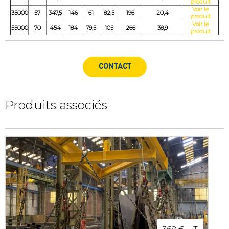
produit
Voir le
35000
57
347,5
146
61
82,5
196
20,4
produit
Voir le
55000
70
454
184
79,5
105
266
38,9
produit
CONTACT
Produits associés