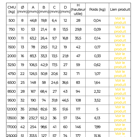
H
CMU
Ø
A
B
C
D
(hauteur
Poids (kg)
Lien produit
(kg)
(mm)
(mm)
(mm)
(mm)
(mm)
utile)
Voir le
500
8
46,8
19,8
6,4
12
28
0,04
produit
Voir le
750
10
53
21,4
8
13,5
29,8
0,09
produit
Voir le
1000
11
63,2
26,4
9,7
16,8
35,5
0,14
produit
Voir le
1500
13
78
29,5
11,2
19
42
0,17
produit
Voir le
2000
16
83,3
33,3
13,5
21,8
47
0,33
produit
Voir le
3250
19
106,5
42,9
17,5
27
59
0,62
produit
Voir le
4750
22
126,5
50,8
20,6
32
71
1,07
produit
Voir le
6500
25
148
58
24,6
36,6
83
1,64
produit
Voir le
8500
28
167
68,4
27
43
94
2,32
produit
Voir le
9500
32
190
74
31,8
46,5
108
3,52
produit
Voir le
12000
35
209,6
82,6
35
51,6
117
5
produit
Voir le
13500
38
232,7
92,2
36
57
134
6,13
produit
Voir le
17000
42
254
98,6
41
60
146
7,89
produit
Voir le
25000
51
313,5
127
57
74
177
15,16