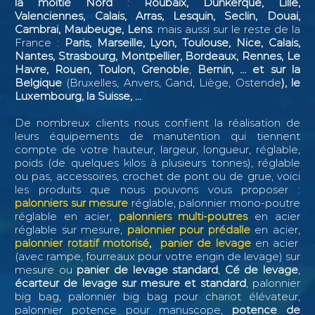
la moitié Nord
:
Roubaix, Dunkerque, Lille,
Valenciennes, Calais, Arras, Lesquin, Seclin,
Douai,
Cambrai, Maubeuge, Lens
. mais aussi sur le reste de la
France :
Paris, Marseille, Lyon, Toulouse, Nice, Calais,
Nantes, Strasbourg, Montpellier, Bordeaux, Rennes, Le
Havre, Rouen, Toulon, Grenoble
,
Bernin, ...
et sur la
Belgique
(Bruxelles, Anvers, Gand, Liège, Ostende
), le
Luxembourg, la Suisse, ...
De nombreux clients nous confient la réalisation de
leurs équipements de manutention qui tiennent
compte de votre hauteur, largeur, longueur, réglable,
poids (de quelques kilos à plusieurs tonnes), réglable
ou pas, accessoires, crochet de pont ou de grue, voici
les produits que nous pouvons vous proposer :
palonniers sur mesure
réglable, palonnier mono-poutre
réglable en acier,
palonniers multi-poutres
en acier
réglable sur mesure,
palonnier pour prédalle
en acier,
palonnier rotatif motorisé
,
panier de levage
en acier
(avec rampe, fourreaux pour votre engin de levage) sur
mesure ou
panier de levage standard
,
Cé de levage
,
écarteur de levage sur mesure et standard
, palonnier
big bag, palonnier big bag pour chariot élévateur,
palonnier potence pour manuscope,
potence de