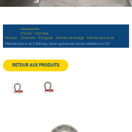
Accessoires
Pinces - Manilles
/
/
/
/
Accueil
Crochets - Elingues
Manille de levage
Manille lyre à vis
Manille lyre à vis 3 250 kg | Acier galvanisé haute résistance | CE
RETOUR AUX PRODUITS