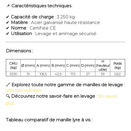
📌
Caractéristiques techniques
:
✔
Capacité de charge
: 3 250 kg
✔
Matière
: Acier galvanisé haute résistance
✔
Norme
: Certifiée CE
✔
Utilisation
: Levage et arrimage sécurisé
Dimensions :
H
CMU
Poids
Ø (mm)
A (mm)
B (mm)
C (mm)
D (mm)
(hauteur
(kg)
(kg)
utile)
3250
19
106,5
42,9
17,5
27
59
0,62
🔗
Explorez toute notre gamme de manilles de levage
:
Voir nos manilles
🔍
Découvrez notre savoir-faire en levage
:
En savoir
plus
Tableau comparatif de manille lyre à vis :