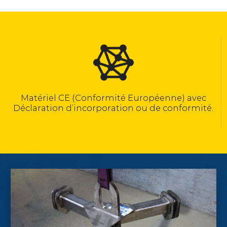
Calculé selon la norme NF EN 13155
c
té.