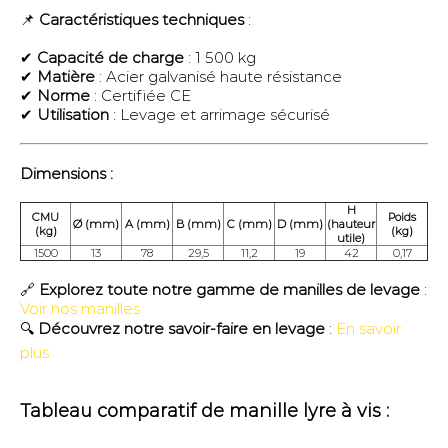
📌
Caractéristiques techniques
:
✔
Capacité de charge
: 1 500 kg
✔
Matière
: Acier galvanisé haute résistance
✔
Norme
: Certifiée CE
✔
Utilisation
: Levage et arrimage sécurisé
Dimensions :
H
CMU
Poids
Ø (mm)
A (mm)
B (mm)
C (mm)
D (mm)
(hauteur
(kg)
(kg)
utile)
1500
13
78
29,5
11,2
19
42
0,17
🔗
Explorez toute notre gamme de manilles de levage
:
Voir nos manilles
🔍
Découvrez notre savoir-faire en levage
:
En savoir
plus
Tableau comparatif de manille lyre à vis :