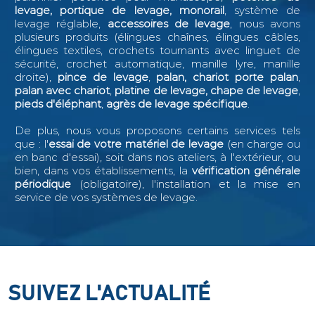
levage, portique de levage, monorail
, système de
levage réglable,
accessoires de levage
, nous avons
plusieurs produits (élingues chaînes, élingues câbles,
élingues textiles, crochets tournants avec linguet de
sécurité, crochet automatique, manille lyre, manille
droite),
pince de levage
,
palan, chariot porte palan
,
palan avec chariot
,
platine de levage, chape de levage
,
pieds d'éléphant
,
agrès de levage spécifique
.
De plus, nous vous proposons certains services tels
que : l
'
essai de votre matériel de levage
(en charge ou
en banc d'essai), soit dans nos ateliers, à l'extérieur, ou
bien, dans vos établissements, la
vérification générale
périodique
(obligatoire), l'installation et la mise en
service de vos systèmes de levage.
SUIVEZ L'ACTUALITÉ
SUIVEZ L'ACTUALITÉ
SUIVEZ L'ACTUALITÉ
SUIVEZ L'ACTUALITÉ