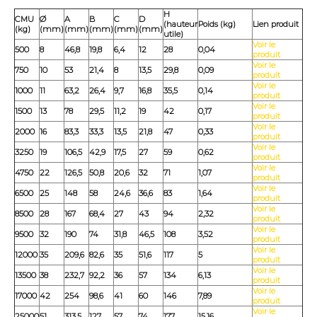
H
CMU
Ø
A
B
C
D
(hauteur
Poids (kg)
Lien produit
(kg)
(mm)
(mm)
(mm)
(mm)
(mm)
utile)
Voir le
500
8
46,8
19,8
6,4
12
28
0,04
produit
Voir le
750
10
53
21,4
8
13,5
29,8
0,09
produit
Voir le
1000
11
63,2
26,4
9,7
16,8
35,5
0,14
produit
Voir le
1500
13
78
29,5
11,2
19
42
0,17
produit
Voir le
2000
16
83,3
33,3
13,5
21,8
47
0,33
produit
Voir le
3250
19
106,5
42,9
17,5
27
59
0,62
produit
Voir le
4750
22
126,5
50,8
20,6
32
71
1,07
produit
Voir le
6500
25
148
58
24,6
36,6
83
1,64
produit
Voir le
8500
28
167
68,4
27
43
94
2,32
produit
Voir le
9500
32
190
74
31,8
46,5
108
3,52
produit
Voir le
12000
35
209,6
82,6
35
51,6
117
5
produit
Voir le
13500
38
232,7
92,2
36
57
134
6,13
produit
Voir le
17000
42
254
98,6
41
60
146
7,89
produit
Voir le
25000
51
313,5
127
57
74
177
15,16