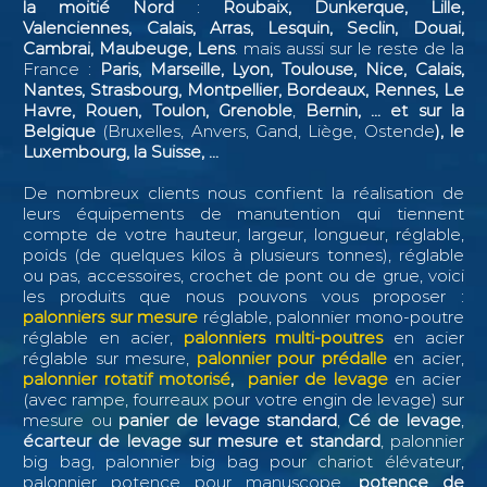
la moitié Nord
:
Roubaix, Dunkerque, Lille,
Valenciennes, Calais, Arras, Lesquin, Seclin,
Douai,
Cambrai, Maubeuge, Lens
. mais aussi sur le reste de la
France :
Paris, Marseille, Lyon, Toulouse, Nice, Calais,
Nantes, Strasbourg, Montpellier, Bordeaux, Rennes, Le
Havre, Rouen, Toulon, Grenoble
,
Bernin, ...
et sur la
Belgique
(Bruxelles, Anvers, Gand, Liège, Ostende
), le
Luxembourg, la Suisse, ...
De nombreux clients nous confient la réalisation de
leurs équipements de manutention qui tiennent
compte de votre hauteur, largeur, longueur, réglable,
poids (de quelques kilos à plusieurs tonnes), réglable
ou pas, accessoires, crochet de pont ou de grue, voici
les produits que nous pouvons vous proposer :
palonniers sur mesure
réglable, palonnier mono-poutre
réglable en acier,
palonniers multi-poutres
en acier
réglable sur mesure,
palonnier pour prédalle
en acier,
palonnier rotatif motorisé
,
panier de levage
en acier
(avec rampe, fourreaux pour votre engin de levage) sur
mesure ou
panier de levage standard
,
Cé de levage
,
écarteur de levage sur mesure et standard
, palonnier
big bag, palonnier big bag pour chariot élévateur,
palonnier potence pour manuscope,
potence de