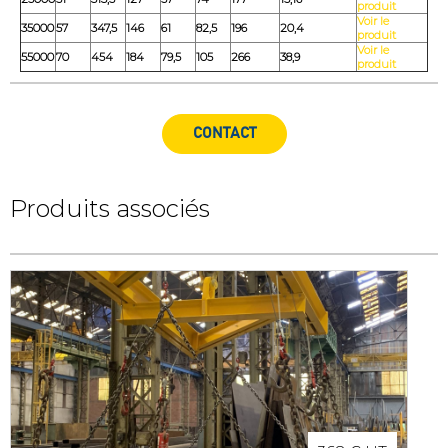
produit
Voir le
35000
57
347,5
146
61
82,5
196
20,4
produit
Voir le
55000
70
454
184
79,5
105
266
38,9
produit
CONTACT
Produits associés