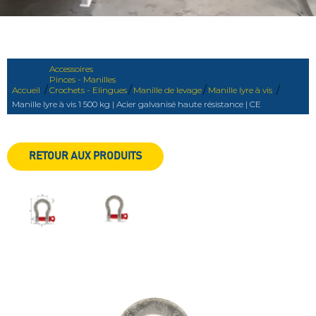
Accessoires
Pinces - Manilles
/
/
/
/
Accueil
Crochets - Elingues
Manille de levage
Manille lyre à vis
Manille lyre à vis 1 500 kg | Acier galvanisé haute résistance | CE
RETOUR AUX PRODUITS