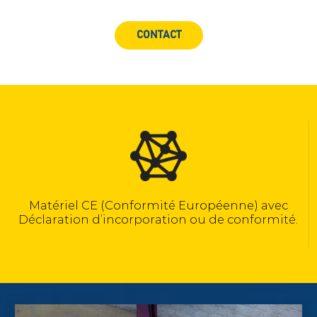
CONTACT
Calculé selon la norme NF EN 13155
vec
ité.