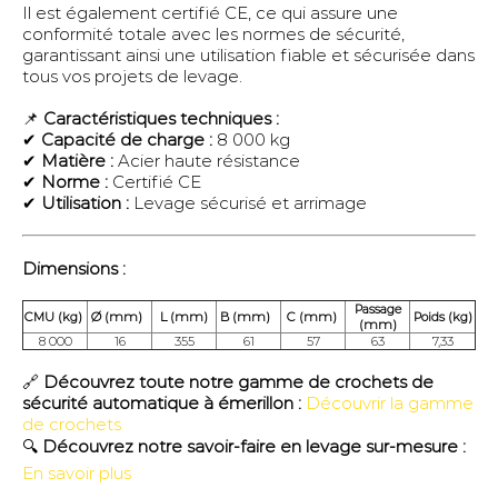
Il est également certifié CE, ce qui assure une
conformité totale avec les normes de sécurité,
garantissant ainsi une utilisation fiable et sécurisée dans
tous vos projets de levage.
📌
Caractéristiques techniques :
✔
Capacité de charge :
8 000 kg
✔
Matière :
Acier haute résistance
✔
Norme :
Certifié CE
✔
Utilisation :
Levage sécurisé et arrimage
Dimensions :
Passage
CMU (kg)
Ø (mm)
L (mm)
B (mm)
C (mm)
Poids (kg)
(mm)
8 000
16
355
61
57
63
7,33
🔗
Découvrez toute notre gamme de crochets de
sécurité automatique à émerillon :
Découvrir la gamme
de crochets
🔍
Découvrez notre savoir-faire en levage sur-mesure :
En savoir plus