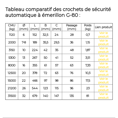
Tableau comparatif des crochets de sécurité
automatique à émerillon G-80 :
CMU
Ø
L
B
C
Passage
Poids
Lien produit
(kg)
(mm)
(mm)
(mm)
(mm)
(mm)
(kg)
Voir le
1120
6
152
32,5
24
28
0,7
produit
Voir le
2000
7-8
189
35,5
29,5
36
1,15
produit
Voir le
3150
10
224
42
35
48
1,87
produit
Voir le
5300
13
267
50
41
52
3,51
produit
Voir le
8000
16
355
61
57
63
7,33
produit
Voir le
12500
20
378
72
63
76
10,3
produit
Voir le
15000
22
466
97
98
86
17,5
produit
Voir le
21200
26
544
123
115
96
23
produit
Voir le
31500
32
679
140
147
135
81
produit