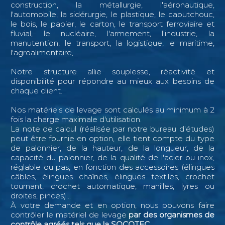
construction, la métallurgie, l'aéronautique,
l'automobile, la sidérurgie, le plastique, le caoutchouc,
le bois, le papier, le carton, le transport ferroviaire et
fluvial, le nucléaire, l'armement, l'industrie, la
manutention, le transport, la logistique, le maritime,
l'agroalimentaire, ...
Notre structure allie souplesse, réactivité et
disponibilité pour répondre au mieux aux besoins de
chaque client.
Nos matériels de levage sont calculés au minimum à 2
fois la charge maximale d'utilisation.
La note de calcul (réalisée par notre bureau d'études)
peut être fournie en option, elle tient compte du type
de palonnier, de la hauteur, de la longueur, de la
capacité du palonnier, de la qualité de l'acier ou inox,
réglable ou pas, en fonction des accessoires (élingues
câbles, élingues chaînes, élingues textiles, crochet
tournant, crochet automatique, manilles, lyres ou
droites, pinces)...
À votre demande et en option, nous pouvons faire
contrôler le matériel de levage
par des organismes de
contrôle agréés tels que la SOCOTEC.