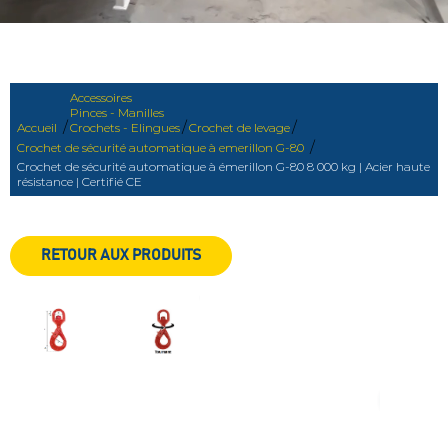
Accessoires
Pinces - Manilles
/
/
/
Accueil
Crochets - Elingues
Crochet de levage
/
Crochet de sécurité automatique à emerillon G-80
Crochet de sécurité automatique à émerillon G-80 8 000 kg | Acier haute
résistance | Certifié CE
RETOUR AUX PRODUITS