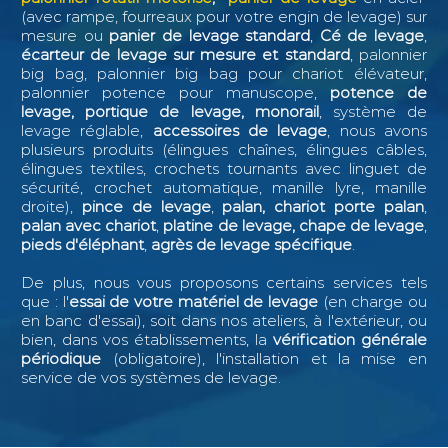
(avec rampe, fourreaux pour votre engin de levage) sur
mesure ou
panier de levage standard
,
Cé de levage
,
écarteur de levage sur mesure et standard
, palonnier
big bag, palonnier big bag pour chariot élévateur,
palonnier potence pour manuscope,
potence de
levage, portique de levage, monorail
, système de
levage réglable,
accessoires de levage
, nous avons
plusieurs produits (élingues chaînes, élingues câbles,
élingues textiles, crochets tournants avec linguet de
sécurité, crochet automatique, manille lyre, manille
droite),
pince de levage
,
palan, chariot porte palan
,
palan avec chariot
,
platine de levage, chape de levage
,
pieds d'éléphant
,
agrès de levage spécifique
.
De plus, nous vous proposons certains services tels
que : l
'
essai de votre matériel de levage
(en charge ou
en banc d'essai), soit dans nos ateliers, à l'extérieur, ou
bien, dans vos établissements, la
vérification générale
périodique
(obligatoire), l'installation et la mise en
service de vos systèmes de levage.