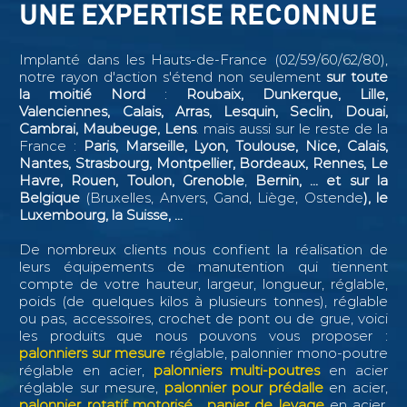
UNE EXPERTISE RECONNUE
Implanté dans les Hauts-de-France (02/59/60/62/80),
notre rayon d'action s'étend non seulement
sur toute
la moitié Nord
:
Roubaix, Dunkerque, Lille,
Valenciennes, Calais, Arras, Lesquin, Seclin,
Douai,
Cambrai, Maubeuge, Lens
. mais aussi sur le reste de la
France :
Paris, Marseille, Lyon, Toulouse, Nice, Calais,
Nantes, Strasbourg, Montpellier, Bordeaux, Rennes, Le
Havre, Rouen, Toulon, Grenoble
,
Bernin, ...
et sur la
Belgique
(Bruxelles, Anvers, Gand, Liège, Ostende
), le
Luxembourg, la Suisse, ...
De nombreux clients nous confient la réalisation de
leurs équipements de manutention qui tiennent
compte de votre hauteur, largeur, longueur, réglable,
poids (de quelques kilos à plusieurs tonnes), réglable
ou pas, accessoires, crochet de pont ou de grue, voici
les produits que nous pouvons vous proposer :
palonniers sur mesure
réglable, palonnier mono-poutre
réglable en acier,
palonniers multi-poutres
en acier
réglable sur mesure,
palonnier pour prédalle
en acier,
palonnier rotatif motorisé
,
panier de levage
en acier