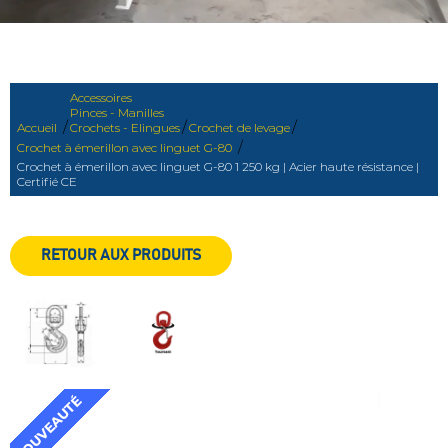
Accessoires
Pinces - Manilles
/
/
/
Accueil
Crochets - Elingues
Crochet de levage
/
Crochet à émerillon avec linguet G-80
Crochet à émerillon avec linguet G-80 1 250 kg | Acier haute résistance |
Certifié CE
RETOUR AUX PRODUITS