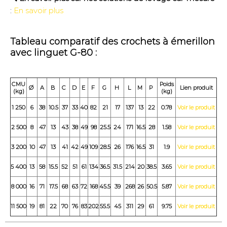
:
En savoir plus
Tableau comparatif des crochets à émerillon
avec linguet G-80 :
CMU
Poids
Ø
A
B
C
D
E
F
G
H
L
M
P
Lien produit
(kg)
(kg)
1 250
6
38
10.5
37
33
40
82
21
17
137
13
22
0.78
Voir le produit
2 500
8
47
13
43
38
49
98
25.5
24
171
16.5
28
1.58
Voir le produit
3 200
10
47
13
41
42
49
109
28.5
26
176
16.5
31
1.9
Voir le produit
5 400
13
58
15.5
52
51
61
134
36.5
31.5
214
20
38.5
3.65
Voir le produit
8 000
16
71
17.5
68
63
72
168
45.5
39
268
26
50.5
5.87
Voir le produit
11 500
19
81
22
70
76
83
202
55.5
45
311
29
61
9.75
Voir le produit