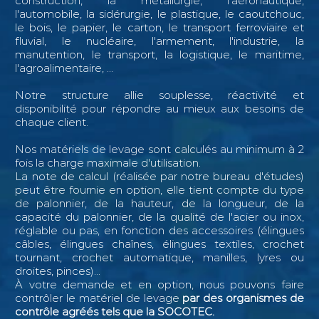
construction, la métallurgie, l'aéronautique,
l'automobile, la sidérurgie, le plastique, le caoutchouc,
le bois, le papier, le carton, le transport ferroviaire et
fluvial, le nucléaire, l'armement, l'industrie, la
manutention, le transport, la logistique, le maritime,
l'agroalimentaire, ...
Notre structure allie souplesse, réactivité et
disponibilité pour répondre au mieux aux besoins de
chaque client.
Nos matériels de levage sont calculés au minimum à 2
fois la charge maximale d'utilisation.
La note de calcul (réalisée par notre bureau d'études)
peut être fournie en option, elle tient compte du type
de palonnier, de la hauteur, de la longueur, de la
capacité du palonnier, de la qualité de l'acier ou inox,
réglable ou pas, en fonction des accessoires (élingues
câbles, élingues chaînes, élingues textiles, crochet
tournant, crochet automatique, manilles, lyres ou
droites, pinces)...
À votre demande et en option, nous pouvons faire
contrôler le matériel de levage
par des organismes de
contrôle agréés tels que la SOCOTEC.