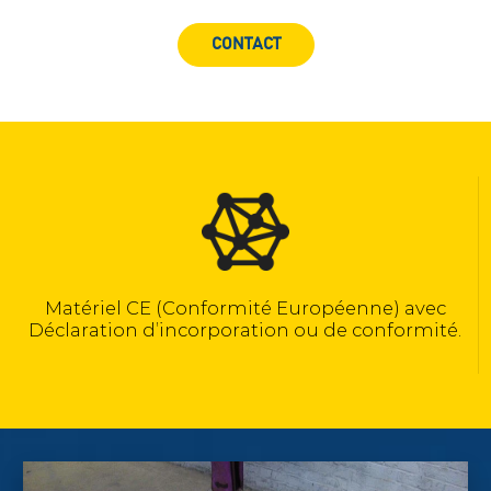
CONTACT
Calculé selon la norme NF EN 13155
vec
mité.