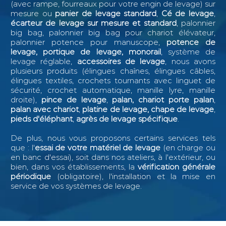
(avec rampe, fourreaux pour votre engin de levage) sur
mesure ou
panier de levage standard
,
Cé de levage
,
écarteur de levage sur mesure et standard
, palonnier
big bag, palonnier big bag pour chariot élévateur,
palonnier potence pour manuscope,
potence de
levage, portique de levage, monorail
, système de
levage réglable,
accessoires de levage
, nous avons
plusieurs produits (élingues chaînes, élingues câbles,
élingues textiles, crochets tournants avec linguet de
sécurité, crochet automatique, manille lyre, manille
droite),
pince de levage
,
palan, chariot porte palan
,
palan avec chariot
,
platine de levage, chape de levage
,
pieds d'éléphant
,
agrès de levage spécifique
.
De plus, nous vous proposons certains services tels
que : l
'
essai de votre matériel de levage
(en charge ou
en banc d'essai), soit dans nos ateliers, à l'extérieur, ou
bien, dans vos établissements, la
vérification générale
périodique
(obligatoire), l'installation et la mise en
service de vos systèmes de levage.