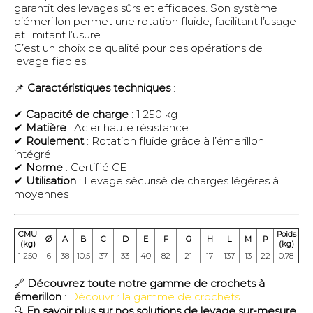
garantit des levages sûrs et efficaces. Son système
d’émerillon permet une rotation fluide, facilitant l’usage
et limitant l’usure.
C’est un choix de qualité pour des opérations de
levage fiables.
📌
Caractéristiques techniques
:
✔
Capacité de charge
: 1 250 kg
✔
Matière
: Acier haute résistance
✔
Roulement
: Rotation fluide grâce à l’émerillon
intégré
✔
Norme
: Certifié CE
✔
Utilisation
: Levage sécurisé de charges légères à
moyennes
CMU
Poids
Ø
A
B
C
D
E
F
G
H
L
M
P
(kg)
(kg)
1 250
6
38
10.5
37
33
40
82
21
17
137
13
22
0.78
🔗
Découvrez toute notre gamme de crochets à
émerillon
:
Découvrir la gamme de crochets
🔍
En savoir plus sur nos solutions de levage sur-mesure