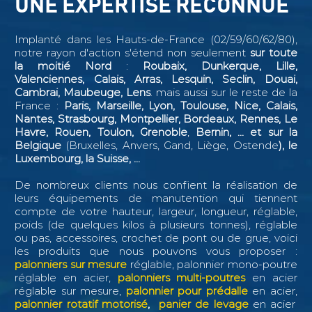
UNE EXPERTISE RECONNUE
Implanté dans les Hauts-de-France (02/59/60/62/80),
notre rayon d'action s'étend non seulement
sur toute
la moitié Nord
:
Roubaix, Dunkerque, Lille,
Valenciennes, Calais, Arras, Lesquin, Seclin,
Douai,
Cambrai, Maubeuge, Lens
. mais aussi sur le reste de la
France :
Paris, Marseille, Lyon, Toulouse, Nice, Calais,
Nantes, Strasbourg, Montpellier, Bordeaux, Rennes, Le
Havre, Rouen, Toulon, Grenoble
,
Bernin, ...
et sur la
Belgique
(Bruxelles, Anvers, Gand, Liège, Ostende
), le
Luxembourg, la Suisse, ...
De nombreux clients nous confient la réalisation de
leurs équipements de manutention qui tiennent
compte de votre hauteur, largeur, longueur, réglable,
poids (de quelques kilos à plusieurs tonnes), réglable
ou pas, accessoires, crochet de pont ou de grue, voici
les produits que nous pouvons vous proposer :
palonniers sur mesure
réglable, palonnier mono-poutre
réglable en acier,
palonniers multi-poutres
en acier
réglable sur mesure,
palonnier pour prédalle
en acier,
palonnier rotatif motorisé
,
panier de levage
en acier