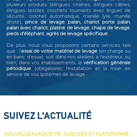
plusieurs produits (élingues chaînes, élingues câbles,
élingues textiles, crochets tournants avec linguet de
sécurité, crochet automatique, manille lyre, manille
droite),
pince de levage
,
palan, chariot porte palan
,
palan avec chariot
,
platine de levage, chape de levage
,
pieds d'éléphant
,
agrès de levage spécifique
.
De plus, nous vous proposons certains services tels
que : l
'
essai de votre matériel de levage
(en charge ou
en banc d'essai), soit dans nos ateliers, à l'extérieur, ou
bien, dans vos établissements, la
vérification générale
périodique
(obligatoire), l'installation et la mise en
service de vos systèmes de levage.
SUIVEZ L'ACTUALITÉ
SUIVEZ L'ACTUALITÉ
SUIVEZ L'ACTUALITÉ
SUIVEZ L'ACTUALITÉ
NOUVELLE PLAQUETTE : PALONNIER DÉPORTÉ
NOUVELLE PLAQUETTE : GUEUSES ET PLATEFORME
PALAN ET CHARIOT PORTE PALAN EN PROMOTION
NOUVEAU : PALONNIER DE LEVAGE ROTATIF