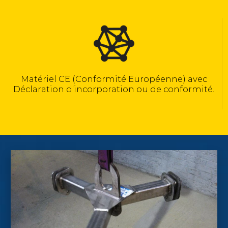
Calculé selon la norme NF EN 13155
avec
rmité.