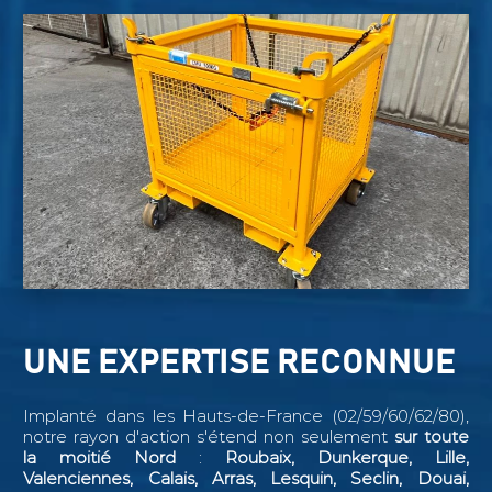
UNE EXPERTISE RECONNUE
Implanté dans les Hauts-de-France (02/59/60/62/80),
notre rayon d'action s'étend non seulement
sur toute
la moitié Nord
:
Roubaix, Dunkerque, Lille,
Valenciennes, Calais, Arras, Lesquin, Seclin,
Douai,