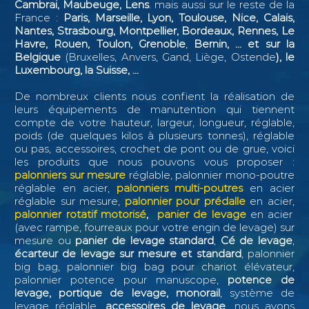
Cambrai, Maubeuge, Lens
. mais aussi sur le reste de la
France :
Paris, Marseille, Lyon, Toulouse, Nice, Calais,
Nantes, Strasbourg, Montpellier, Bordeaux, Rennes, Le
Havre, Rouen, Toulon, Grenoble
,
Bernin, ...
et sur la
Belgique
(Bruxelles, Anvers, Gand, Liège, Ostende
), le
Luxembourg, la Suisse, ...
De nombreux clients nous confient la réalisation de
leurs équipements de manutention qui tiennent
compte de votre hauteur, largeur, longueur, réglable,
poids (de quelques kilos à plusieurs tonnes), réglable
ou pas, accessoires, crochet de pont ou de grue, voici
les produits que nous pouvons vous proposer :
palonniers sur mesure
réglable, palonnier mono-poutre
réglable en acier,
palonniers multi-poutres
en acier
réglable sur mesure,
palonnier pour prédalle
en acier,
palonnier rotatif motorisé
,
panier de levage
en acier
(avec rampe, fourreaux pour votre engin de levage) sur
mesure ou
panier de levage standard
,
Cé de levage
,
écarteur de levage sur mesure et standard
, palonnier
big bag, palonnier big bag pour chariot élévateur,
palonnier potence pour manuscope,
potence de
levage, portique de levage, monorail
, système de
levage réglable,
accessoires de levage
, nous avons