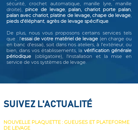
sécurité, crochet automatique, manille lyre, manille
droite),
pince de levage
,
palan, chariot porte palan
,
palan avec chariot
,
platine de levage, chape de levage
,
pieds d'éléphant
,
agrès de levage spécifique
.
De plus, nous vous proposons certains services tels
que : l
'
essai de votre matériel de levage
(en charge ou
en banc d'essai), soit dans nos ateliers, à l'extérieur, ou
bien, dans vos établissements, la
vérification générale
périodique
(obligatoire), l'installation et la mise en
service de vos systèmes de levage.
SUIVEZ L'ACTUALITÉ
SUIVEZ L'ACTUALITÉ
SUIVEZ L'ACTUALITÉ
SUIVEZ L'ACTUALITÉ
NOUVELLE PLAQUETTE : PALONNIER DÉPORTÉ
NOUVELLE PLAQUETTE : GUEUSES ET PLATEFORME
PALAN ET CHARIOT PORTE PALAN EN PROMOTION
NOUVEAU : PALONNIER DE LEVAGE ROTATIF
DE LEVAGE
MOTORISÉ 5 TONNES – MODÈLE M10M1
Nouvelle documentation COMESI ! Téléchargez ici
Nous vous proposons une large gamme de produits et