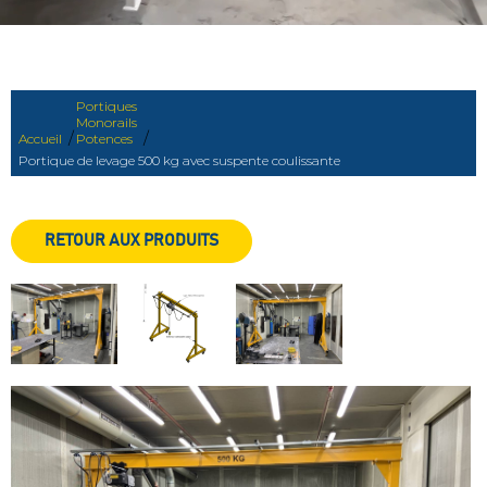
Portiques
Monorails
/
/
Accueil
Potences
Portique de levage 500 kg avec suspente coulissante
RETOUR AUX PRODUITS