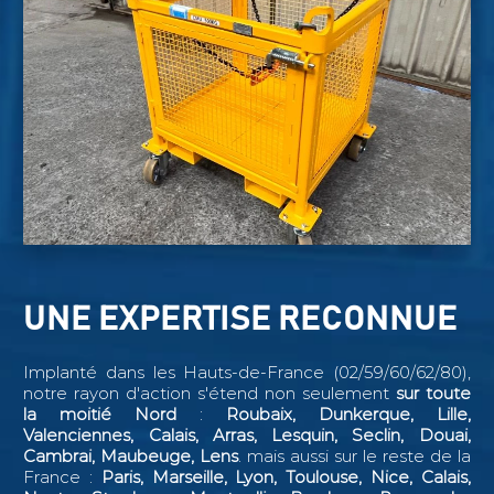
UNE EXPERTISE RECONNUE
Implanté dans les Hauts-de-France (02/59/60/62/80),
notre rayon d'action s'étend non seulement
sur toute
la moitié Nord
:
Roubaix, Dunkerque, Lille,
Valenciennes, Calais, Arras, Lesquin, Seclin,
Douai,
Cambrai, Maubeuge, Lens
. mais aussi sur le reste de la
France :
Paris, Marseille, Lyon, Toulouse, Nice, Calais,