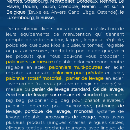
Nantes, Strasbourg, Montpellier, Bordeaux, Rennes, Le
Havre, Rouen, Toulon, Grenoble
,
Bernin, ...
et sur la
Belgique
(Bruxelles, Anvers, Gand, Liège, Ostende
), le
Luxembourg, la Suisse, ...
De nombreux clients nous confient la réalisation de
leurs équipements de manutention qui tiennent
compte de votre hauteur, largeur, longueur, réglable,
poids (de quelques kilos à plusieurs tonnes), réglable
ou pas, accessoires, crochet de pont ou de grue, voici
les produits que nous pouvons vous proposer :
palonniers sur mesure
réglable, palonnier mono-poutre
réglable en acier,
palonniers multi-poutres
en acier
réglable sur mesure,
palonnier pour prédalle
en acier,
palonnier rotatif motorisé
,
panier de levage
en acier
(avec rampe, fourreaux pour votre engin de levage) sur
mesure ou
panier de levage standard
,
Cé de levage
,
écarteur de levage sur mesure et standard
, palonnier
big bag, palonnier big bag pour chariot élévateur,
palonnier potence pour manuscope,
potence de
levage, portique de levage, monorail
, système de
levage réglable,
accessoires de levage
, nous avons
plusieurs produits (élingues chaînes, élingues câbles,
élingues textiles, crochets tournants avec linguet de