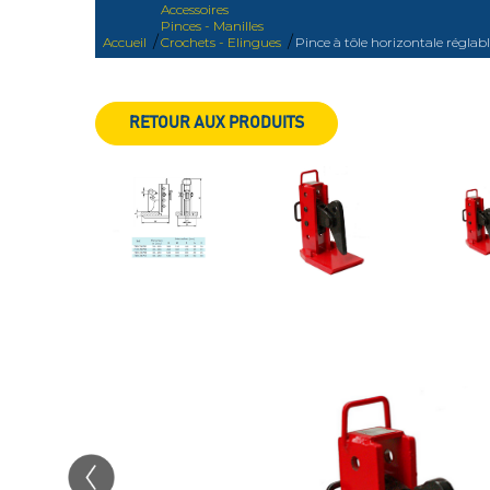
Accessoires
Pinces - Manilles
/
/
Accueil
Crochets - Elingues
Pince à tôle horizontale réglabl
RETOUR AUX PRODUITS