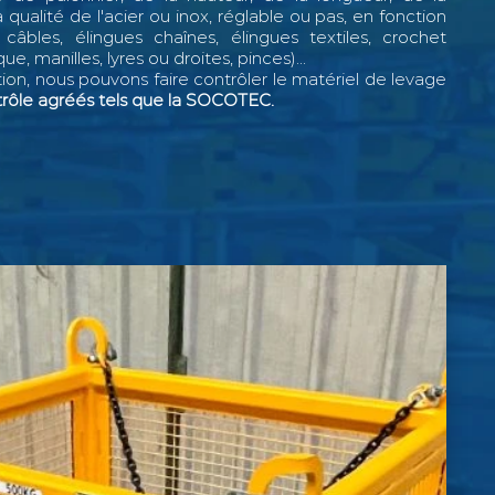
 qualité de l'acier ou inox, réglable ou pas, en fonction
câbles, élingues chaînes, élingues textiles, crochet
, manilles, lyres ou droites, pinces)...
on, nous pouvons faire contrôler le matériel de levage
rôle agréés tels que la SOCOTEC.