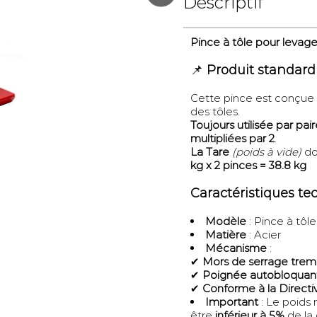
Descriptif
Pince à tôle pour levage
📌
Produit standard
Cette pince est conçue p
des tôles.
Toujours utilisée par pai
multipliées par 2
.
La Tare
(poids à vide)
doi
kg x 2 pinces = 38.8 kg
Caractéristiques t
Modèle
: Pince à tôl
Matière
: Acier
Mécanisme
:
✔
Mors de serrage tre
✔
Poignée autobloquan
✔
Conforme à la Direct
Important
: Le poids 
être
inférieur à 5%
de la 