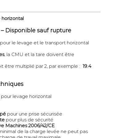
 horizontal
 – Disponible sauf rupture
our le levage et le transport horizontal
res
, la CMU et la tare doivent être
t être multiplié par 2, par exemple :
19.4
echniques
e pour levage horizontal
mpé
pour une prise sécurisée
te
pour plus de sécurité
ive Machines 2006/42/CE
minimal de la charge levée ne peut pas
charge de travail maximale.