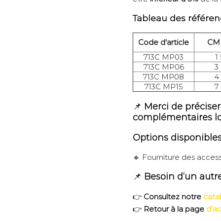
Tableau des référen
Code d'article
CMU
713C MP03
1
713C MP06
3
713C MP08
4
713C MP15
7
📌
Merci de précise
complémentaires l
Options disponible
🔹 Fourniture des accesso
📌
Besoin d’un autr
👉
Consultez notre
cata
👉
Retour à la page
d’ac