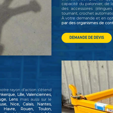
capacité du palonnier, de la
des accessoires (élingues 
tournant, crochet automatique
À votre demande et en opti
par des organismes de cont
DEMANDE DE DEVIS
otre rayon d'action s'étend
kerque, Lille, Valenciennes,
uge, Lens
. mais aussi sur le
ouse, Nice, Calais, Nantes,
e Havre, Rouen, Toulon,