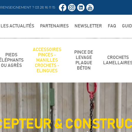
RENSEIGNEMENT ? 03 28 16 11 15
LES ACTUALITÉS
PARTENAIRES
NEWSLETTER
FAQ
GUI
ACCESSOIRES
PINCE DE
PIEDS
PINCES -
LEVAGE
CROCHETS
ÉLÉPHANTS
MANILLES
PLAQUE
LAMELLAIRE
OU AGRÈS
CROCHETS -
BÉTON
ELINGUES
EPTEUR & CONSTRU