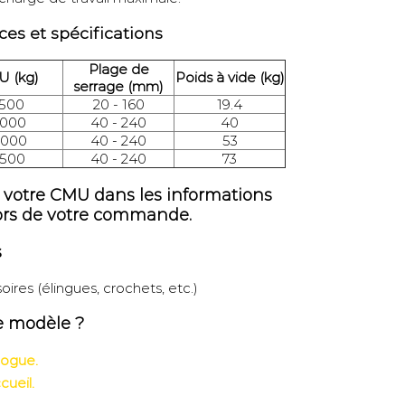
ces et spécifications
Plage de
 (kg)
Poids à vide (kg)
serrage (mm)
 500
20 - 160
19.4
 000
40 - 240
40
 000
40 - 240
53
 500
40 - 240
73
r votre CMU dans les informations
ors de votre commande.
s
ires (élingues, crochets, etc.)
e modèle ?
logue.
cueil.