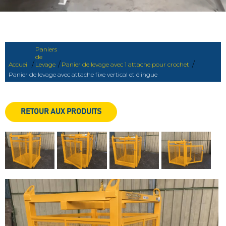
Paniers
de
/
/
/
Accueil
Levage
Panier de levage avec 1 attache pour crochet
Panier de levage avec attache fixe vertical et élingue
RETOUR AUX PRODUITS