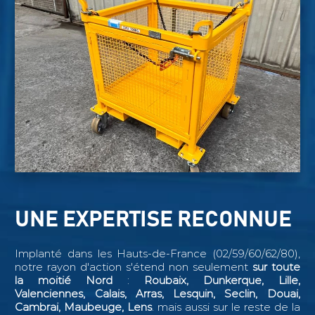
UNE EXPERTISE RECONNUE
Implanté dans les Hauts-de-France (02/59/60/62/80),
notre rayon d'action s'étend non seulement
sur toute
la moitié Nord
:
Roubaix, Dunkerque, Lille,
Valenciennes, Calais, Arras, Lesquin, Seclin,
Douai,
Cambrai, Maubeuge, Lens
. mais aussi sur le reste de la