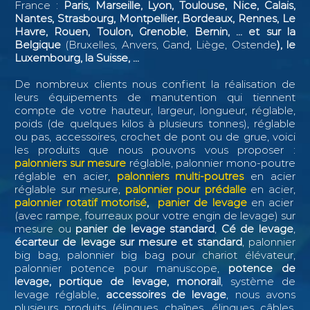
France :
Paris, Marseille, Lyon, Toulouse, Nice, Calais,
Nantes, Strasbourg, Montpellier, Bordeaux, Rennes, Le
Havre, Rouen, Toulon, Grenoble
,
Bernin, ...
et sur la
Belgique
(Bruxelles, Anvers, Gand, Liège, Ostende
), le
Luxembourg, la Suisse, ...
De nombreux clients nous confient la réalisation de
leurs équipements de manutention qui tiennent
compte de votre hauteur, largeur, longueur, réglable,
poids (de quelques kilos à plusieurs tonnes), réglable
ou pas, accessoires, crochet de pont ou de grue, voici
les produits que nous pouvons vous proposer :
palonniers sur mesure
réglable, palonnier mono-poutre
réglable en acier,
palonniers multi-poutres
en acier
réglable sur mesure,
palonnier pour prédalle
en acier,
palonnier rotatif motorisé
,
panier de levage
en acier
(avec rampe, fourreaux pour votre engin de levage) sur
mesure ou
panier de levage standard
,
Cé de levage
,
écarteur de levage sur mesure et standard
, palonnier
big bag, palonnier big bag pour chariot élévateur,
palonnier potence pour manuscope,
potence de
levage, portique de levage, monorail
, système de
levage réglable,
accessoires de levage
, nous avons
plusieurs produits (élingues chaînes, élingues câbles,