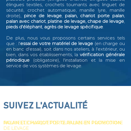
élingues textiles, crochets tournants avec linguet de
sécurité, crochet automatique, manille lyre, manille
droite),
pince de levage
,
palan, chariot porte palan
,
palan avec chariot
,
platine de levage, chape de levage
,
pieds d'éléphant
,
agrès de levage spécifique
.
De plus, nous vous proposons certains services tels
que : l
'
essai de votre matériel de levage
(en charge ou
en banc d'essai), soit dans nos ateliers, à l'extérieur, ou
bien, dans vos établissements, la
vérification générale
périodique
(obligatoire), l'installation et la mise en
service de vos systèmes de levage.
SUIVEZ L'ACTUALITÉ
SUIVEZ L'ACTUALITÉ
SUIVEZ L'ACTUALITÉ
SUIVEZ L'ACTUALITÉ
NOUVELLE PLAQUETTE : PALONNIER DÉPORTÉ
NOUVELLE PLAQUETTE : GUEUSES ET PLATEFORME
PALAN ET CHARIOT PORTE PALAN EN PROMOTION
NOUVEAU : PALONNIER DE LEVAGE ROTATIF
DE LEVAGE
MOTORISÉ 5 TONNES – MODÈLE M10M1