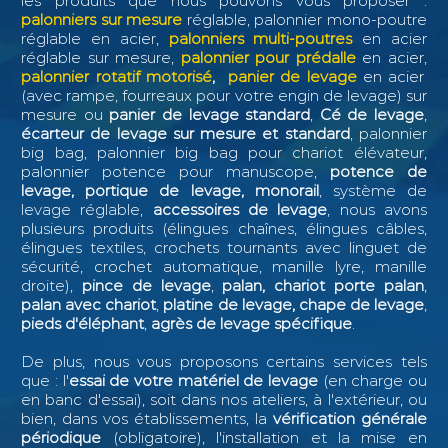
les produits que nous pouvons vous proposer :
palonniers sur mesure
réglable, palonnier mono-poutre
réglable en acier,
palonniers multi-poutres
en acier
réglable sur mesure,
palonnier pour prédalle
en acier,
palonnier rotatif motorisé
,
panier de levage
en acier
(avec rampe, fourreaux pour votre engin de levage) sur
mesure ou
panier de levage standard
,
Cé de levage
,
écarteur de levage sur mesure et standard
, palonnier
big bag, palonnier big bag pour chariot élévateur,
palonnier potence pour manuscope,
potence de
levage, portique de levage, monorail
, système de
levage réglable,
accessoires de levage
, nous avons
plusieurs produits (élingues chaînes, élingues câbles,
élingues textiles, crochets tournants avec linguet de
sécurité, crochet automatique, manille lyre, manille
droite),
pince de levage
,
palan, chariot porte palan
,
palan avec chariot
,
platine de levage, chape de levage
,
pieds d'éléphant
,
agrès de levage spécifique
.
De plus, nous vous proposons certains services tels
que : l
'
essai de votre matériel de levage
(en charge ou
en banc d'essai), soit dans nos ateliers, à l'extérieur, ou
bien, dans vos établissements, la
vérification générale
périodique
(obligatoire), l'installation et la mise en