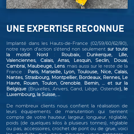
UNE EXPERTISE RECONNUE
Implanté dans les Hauts-de-France (02/59/60/62/80),
notre rayon d'action s'étend non seulement
sur toute
la moitié Nord
:
Roubaix, Dunkerque, Lille,
Valenciennes, Calais, Arras, Lesquin, Seclin,
Douai,
Cambrai, Maubeuge, Lens
. mais aussi sur le reste de la
France :
Paris, Marseille, Lyon, Toulouse, Nice, Calais,
Nantes, Strasbourg, Montpellier, Bordeaux, Rennes, Le
Havre, Rouen, Toulon, Grenoble
,
Bernin, ...
et sur la
Belgique
(Bruxelles, Anvers, Gand, Liège, Ostende
), le
Luxembourg, la Suisse, ...
De nombreux clients nous confient la réalisation de
leurs équipements de manutention qui tiennent
compte de votre hauteur, largeur, longueur, réglable,
poids (de quelques kilos à plusieurs tonnes), réglable
ou pas, accessoires, crochet de pont ou de grue, voici