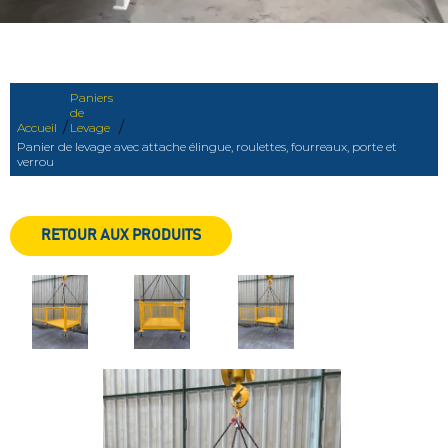
Paniers
de
/
/
Accueil
Levage
Panier de levage avec attache élingue, roulettes, fourreaux, porte et
verrou
RETOUR AUX PRODUITS