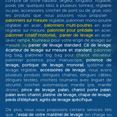
compte de votre hauteur, largeur, longueur, réglable,
poids (de quelques kilos à plusieurs tonnes), réglable
ou pas, accessoires, crochet de pont ou de grue, voici
les produits que nous pouvons vous proposer :
palonniers sur mesure
réglable, palonnier mono-poutre
réglable en acier,
palonniers multi-poutres
en acier
réglable sur mesure,
palonnier pour prédalle
en acier,
palonnier rotatif motorisé
,
panier de levage
en acier
(avec rampe, fourreaux pour votre engin de levage) sur
mesure ou
panier de levage standard
,
Cé de levage
,
écarteur de levage sur mesure et standard
, palonnier
big bag, palonnier big bag pour chariot élévateur,
palonnier potence pour manuscope,
potence de
levage, portique de levage, monorail
, système de
levage réglable,
accessoires de levage
, nous avons
plusieurs produits (élingues chaînes, élingues câbles,
élingues textiles, crochets tournants avec linguet de
sécurité, crochet automatique, manille lyre, manille
droite),
pince de levage
,
palan, chariot porte palan
,
palan avec chariot
,
platine de levage, chape de levage
,
pieds d'éléphant
,
agrès de levage spécifique
.
De plus, nous vous proposons certains services tels
que : l
'
essai de votre matériel de levage
(en charge ou