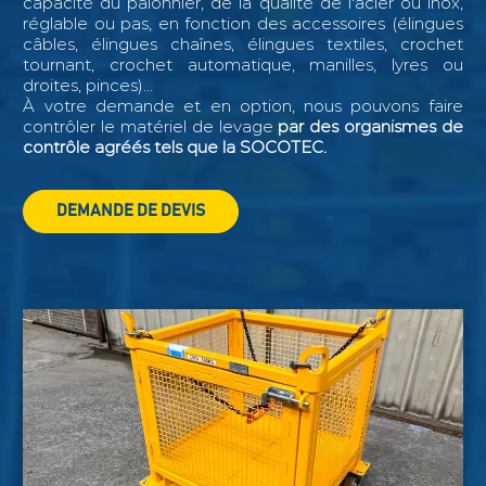
capacité du palonnier, de la qualité de l'acier ou inox,
réglable ou pas, en fonction des accessoires (élingues
câbles, élingues chaînes, élingues textiles, crochet
tournant, crochet automatique, manilles, lyres ou
droites, pinces)...
À votre demande et en option, nous pouvons faire
contrôler le matériel de levage
par des organismes de
contrôle agréés tels que la SOCOTEC.
DEMANDE DE DEVIS