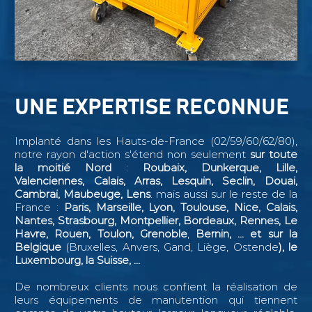
UNE EXPERTISE RECONNUE
Implanté dans les Hauts-de-France (02/59/60/62/80),
notre rayon d'action s'étend non seulement
sur toute
la moitié Nord
:
Roubaix, Dunkerque, Lille,
Valenciennes, Calais, Arras, Lesquin, Seclin,
Douai,
Cambrai, Maubeuge, Lens
. mais aussi sur le reste de la
France :
Paris, Marseille, Lyon, Toulouse, Nice, Calais,
Nantes, Strasbourg, Montpellier, Bordeaux, Rennes, Le
Havre, Rouen, Toulon, Grenoble
,
Bernin, ...
et sur la
Belgique
(Bruxelles, Anvers, Gand, Liège, Ostende
), le
Luxembourg, la Suisse, ...
De nombreux clients nous confient la réalisation de
leurs équipements de manutention qui tiennent