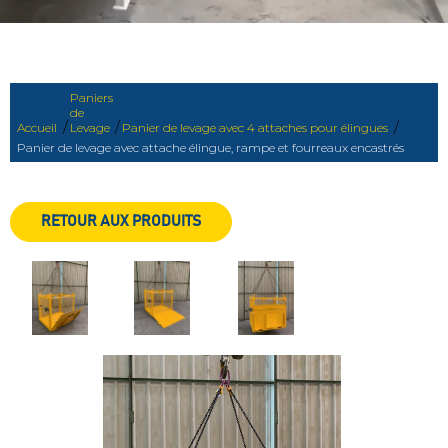
Paniers
de
/
/
/
Accueil
Levage
Panier de levage avec 4 attaches pour élingues
Panier de levage avec attache élingue, rampe et fourreaux encastrés
RETOUR AUX PRODUITS