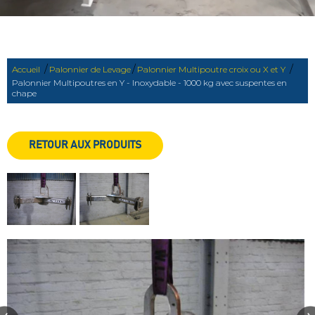
/
/
/
Accueil
Palonnier de Levage
Palonnier Multipoutre croix ou X et Y
Palonnier Multipoutres en Y - Inoxydable - 1000 kg avec suspentes en
chape
RETOUR AUX PRODUITS