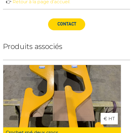
👉
Retour à la page
d’accueil.
CONTACT
Produits associés
€ HT
Crochet spé deux crocs