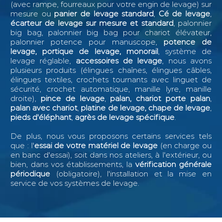
(avec rampe, fourreaux pour votre engin de levage) sur
mesure ou
panier de levage standard
,
Cé de levage
,
écarteur de levage sur mesure et standard
, palonnier
big bag, palonnier big bag pour chariot élévateur,
palonnier potence pour manuscope,
potence de
levage, portique de levage, monorail
, système de
levage réglable,
accessoires de levage
, nous avons
plusieurs produits (élingues chaînes, élingues câbles,
élingues textiles, crochets tournants avec linguet de
sécurité, crochet automatique, manille lyre, manille
droite),
pince de levage
,
palan, chariot porte palan
,
palan avec chariot
,
platine de levage, chape de levage
,
pieds d'éléphant
,
agrès de levage spécifique
.
De plus, nous vous proposons certains services tels
que : l
'
essai de votre matériel de levage
(en charge ou
en banc d'essai), soit dans nos ateliers, à l'extérieur, ou
bien, dans vos établissements, la
vérification générale
périodique
(obligatoire), l'installation et la mise en
service de vos systèmes de levage.