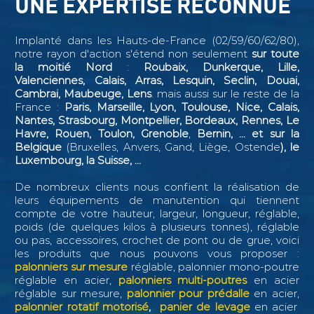
UNE EXPERTISE RECONNUE
Implanté dans les Hauts-de-France (02/59/60/62/80),
notre rayon d'action s'étend non seulement
sur toute
la moitié Nord
:
Roubaix, Dunkerque, Lille,
Valenciennes, Calais, Arras, Lesquin, Seclin,
Douai,
Cambrai, Maubeuge, Lens
. mais aussi sur le reste de la
France :
Paris, Marseille, Lyon, Toulouse, Nice, Calais,
Nantes, Strasbourg, Montpellier, Bordeaux, Rennes, Le
Havre, Rouen, Toulon, Grenoble
,
Bernin, ...
et sur la
Belgique
(Bruxelles, Anvers, Gand, Liège, Ostende
), le
Luxembourg, la Suisse, ...
De nombreux clients nous confient la réalisation de
leurs équipements de manutention qui tiennent
compte de votre hauteur, largeur, longueur, réglable,
poids (de quelques kilos à plusieurs tonnes), réglable
ou pas, accessoires, crochet de pont ou de grue, voici
les produits que nous pouvons vous proposer :
palonniers sur mesure
réglable, palonnier mono-poutre
réglable en acier,
palonniers multi-poutres
en acier
réglable sur mesure,
palonnier pour prédalle
en acier,
palonnier rotatif motorisé
,
panier de levage
en acier