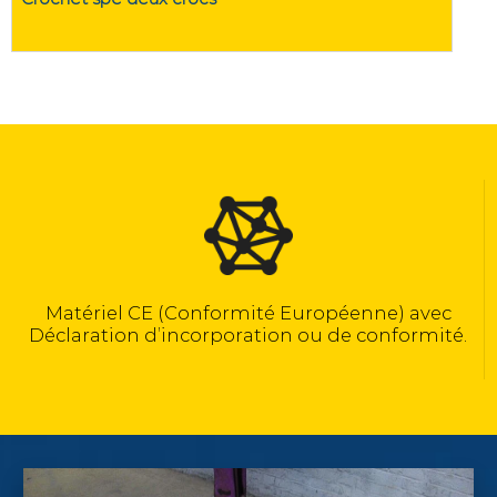
Calculé selon la norme NF EN 13155
c
té.