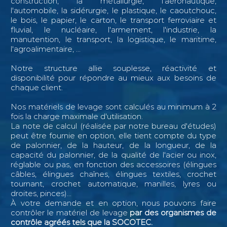
construction, la métallurgie, l'aéronautique,
l'automobile, la sidérurgie, le plastique, le caoutchouc,
le bois, le papier, le carton, le transport ferroviaire et
fluvial, le nucléaire, l'armement, l'industrie, la
manutention, le transport, la logistique, le maritime,
l'agroalimentaire, ...
Notre structure allie souplesse, réactivité et
disponibilité pour répondre au mieux aux besoins de
chaque client.
Nos matériels de levage sont calculés au minimum à 2
fois la charge maximale d'utilisation.
La note de calcul (réalisée par notre bureau d'études)
peut être fournie en option, elle tient compte du type
de palonnier, de la hauteur, de la longueur, de la
capacité du palonnier, de la qualité de l'acier ou inox,
réglable ou pas, en fonction des accessoires (élingues
câbles, élingues chaînes, élingues textiles, crochet
tournant, crochet automatique, manilles, lyres ou
droites, pinces)...
À votre demande et en option, nous pouvons faire
contrôler le matériel de levage
par des organismes de
contrôle agréés tels que la SOCOTEC.