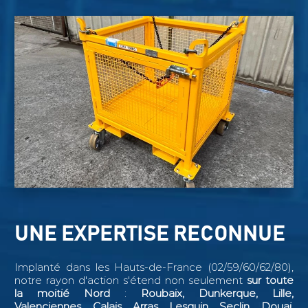
UNE EXPERTISE RECONNUE
Implanté dans les Hauts-de-France (02/59/60/62/80),
notre rayon d'action s'étend non seulement
sur toute
la moitié Nord
:
Roubaix, Dunkerque, Lille,
Valenciennes, Calais, Arras, Lesquin, Seclin,
Douai,