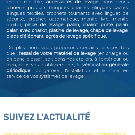
levage réglable,
accessoires de levage
, nous avons
plusieurs produits (élingues chaînes, élingues câbles,
élingues textiles, crochets tournants avec linguet de
sécurité, crochet automatique, manille lyre, manille
droite),
pince de levage
,
palan, chariot porte palan
,
palan avec chariot
,
platine de levage, chape de levage
,
pieds d'éléphant
,
agrès de levage spécifique
.
De plus, nous vous proposons certains services tels
que : l
'
essai de votre matériel de levage
(en charge ou
en banc d'essai), soit dans nos ateliers, à l'extérieur, ou
bien, dans vos établissements, la
vérification générale
périodique
(obligatoire), l'installation et la mise en
service de vos systèmes de levage.
SUIVEZ L'ACTUALITÉ
SUIVEZ L'ACTUALITÉ
SUIVEZ L'ACTUALITÉ
SUIVEZ L'ACTUALITÉ
NOUVELLE PLAQUETTE : PALONNIER DÉPORTÉ
NOUVELLE PLAQUETTE : GUEUSES ET PLATEFORME
PALAN ET CHARIOT PORTE PALAN EN PROMOTION
NOUVEAU : PALONNIER DE LEVAGE ROTATIF