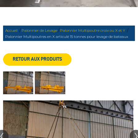
/
/
/
Accueil
Palonnier de Levage
Palonnier Multipoutre croix ou X et Y
Palonnier Multipoutres en X articulé 15 tonnes pour levage de bateaux
RETOUR AUX PRODUITS