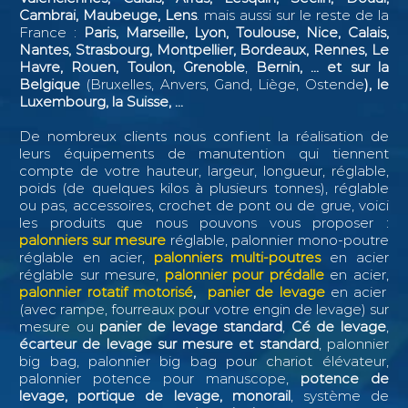
Cambrai, Maubeuge, Lens
. mais aussi sur le reste de la
France :
Paris, Marseille, Lyon, Toulouse, Nice, Calais,
Nantes, Strasbourg, Montpellier, Bordeaux, Rennes, Le
Havre, Rouen, Toulon, Grenoble
,
Bernin, ...
et sur la
Belgique
(Bruxelles, Anvers, Gand, Liège, Ostende
), le
Luxembourg, la Suisse, ...
De nombreux clients nous confient la réalisation de
leurs équipements de manutention qui tiennent
compte de votre hauteur, largeur, longueur, réglable,
poids (de quelques kilos à plusieurs tonnes), réglable
ou pas, accessoires, crochet de pont ou de grue, voici
les produits que nous pouvons vous proposer :
palonniers sur mesure
réglable, palonnier mono-poutre
réglable en acier,
palonniers multi-poutres
en acier
réglable sur mesure,
palonnier pour prédalle
en acier,
palonnier rotatif motorisé
,
panier de levage
en acier
(avec rampe, fourreaux pour votre engin de levage) sur
mesure ou
panier de levage standard
,
Cé de levage
,
écarteur de levage sur mesure et standard
, palonnier
big bag, palonnier big bag pour chariot élévateur,
palonnier potence pour manuscope,
potence de
levage, portique de levage, monorail
, système de