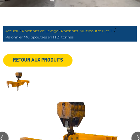
/
/
/
Accueil
Palonnier de Levage
Palonnier Multipoutre H et T
Palonnier Multipoutres en H 81 tonnes
RETOUR AUX PRODUITS