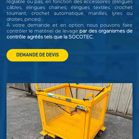
réglable ou pas, en fonction des accessoires (élingues
câbles, élingues chaînes, élingues textiles, crochet
tournant, crochet automatique, manilles, lyres ou
droites, pinces)...
À votre demande et en option, nous pouvons faire
contrôler le matériel de levage
par des organismes de
contrôle agréés tels que la SOCOTEC.
DEMANDE DE DEVIS