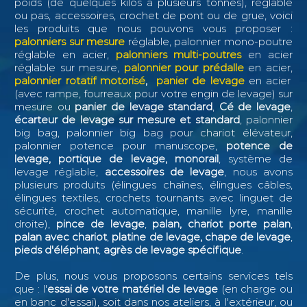
poids (de quelques kilos à plusieurs tonnes), réglable
ou pas, accessoires, crochet de pont ou de grue, voici
les produits que nous pouvons vous proposer :
palonniers sur mesure
réglable, palonnier mono-poutre
réglable en acier,
palonniers multi-poutres
en acier
réglable sur mesure,
palonnier pour prédalle
en acier,
palonnier rotatif motorisé
,
panier de levage
en acier
(avec rampe, fourreaux pour votre engin de levage) sur
mesure ou
panier de levage standard
,
Cé de levage
,
écarteur de levage sur mesure et standard
, palonnier
big bag, palonnier big bag pour chariot élévateur,
palonnier potence pour manuscope,
potence de
levage, portique de levage, monorail
, système de
levage réglable,
accessoires de levage
, nous avons
plusieurs produits (élingues chaînes, élingues câbles,
élingues textiles, crochets tournants avec linguet de
sécurité, crochet automatique, manille lyre, manille
droite),
pince de levage
,
palan, chariot porte palan
,
palan avec chariot
,
platine de levage, chape de levage
,
pieds d'éléphant
,
agrès de levage spécifique
.
De plus, nous vous proposons certains services tels
que : l
'
essai de votre matériel de levage
(en charge ou
en banc d'essai), soit dans nos ateliers, à l'extérieur, ou