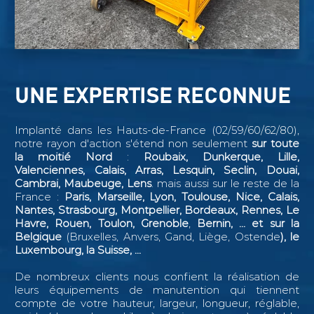
UNE EXPERTISE RECONNUE
Implanté dans les Hauts-de-France (02/59/60/62/80),
notre rayon d'action s'étend non seulement
sur toute
la moitié Nord
:
Roubaix, Dunkerque, Lille,
Valenciennes, Calais, Arras, Lesquin, Seclin,
Douai,
Cambrai, Maubeuge, Lens
. mais aussi sur le reste de la
France :
Paris, Marseille, Lyon, Toulouse, Nice, Calais,
Nantes, Strasbourg, Montpellier, Bordeaux, Rennes, Le
Havre, Rouen, Toulon, Grenoble
,
Bernin, ...
et sur la
Belgique
(Bruxelles, Anvers, Gand, Liège, Ostende
), le
Luxembourg, la Suisse, ...
De nombreux clients nous confient la réalisation de
leurs équipements de manutention qui tiennent
compte de votre hauteur, largeur, longueur, réglable,