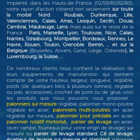
Implanté dans les Hauts-de-France (02/59/60/62/80),
notre rayon d'action s'étend non seulement
sur toute
la moitié Nord
:
Roubaix, Dunkerque, Lille,
Valenciennes, Calais, Arras, Lesquin, Seclin,
Douai,
Cambrai, Maubeuge, Lens
. mais aussi sur le reste de la
France :
Paris, Marseille, Lyon, Toulouse, Nice, Calais,
Nantes, Strasbourg, Montpellier, Bordeaux, Rennes, Le
Havre, Rouen, Toulon, Grenoble
,
Bernin, ...
et sur la
Belgique
(Bruxelles, Anvers, Gand, Liège, Ostende
), le
Luxembourg, la Suisse, ...
De nombreux clients nous confient la réalisation de
leurs équipements de manutention qui tiennent
compte de votre hauteur, largeur, longueur, réglable,
poids (de quelques kilos à plusieurs tonnes), réglable
ou pas, accessoires, crochet de pont ou de grue, voici
les produits que nous pouvons vous proposer :
palonniers sur mesure
réglable, palonnier mono-poutre
réglable en acier,
palonniers multi-poutres
en acier
réglable sur mesure,
palonnier pour prédalle
en acier,
palonnier rotatif motorisé
,
panier de levage
en acier
(avec rampe, fourreaux pour votre engin de levage) sur
mesure ou
panier de levage standard
,
Cé de levage
,
écarteur de levage sur mesure et standard
, palonnier