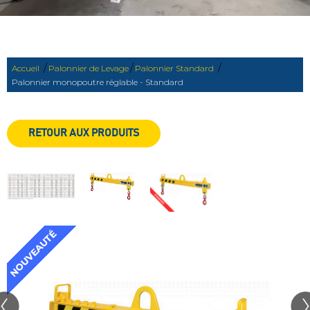
/
/
/
Accueil
Palonnier de Levage
Palonnier Standard
Palonnier monopoutre réglable - Standard
RETOUR AUX PRODUITS