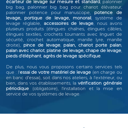
écarteur de levage sur mesure et standard
, palonnier
big bag, palonnier big bag pour chariot élévateur,
palonnier potence pour manuscope,
potence de
levage, portique de levage, monorail
, système de
levage réglable,
accessoires de levage
, nous avons
plusieurs produits (élingues chaînes, élingues câbles,
élingues textiles, crochets tournants avec linguet de
sécurité, crochet automatique, manille lyre, manille
droite),
pince de levage
,
palan, chariot porte palan
,
palan avec chariot
,
platine de levage, chape de levage
,
pieds d'éléphant
,
agrès de levage spécifique
.
De plus, nous vous proposons certains services tels
que : l
'
essai de votre matériel de levage
(en charge ou
en banc d'essai), soit dans nos ateliers, à l'extérieur, ou
bien, dans vos établissements, la
vérification générale
périodique
(obligatoire), l'installation et la mise en
service de vos systèmes de levage.