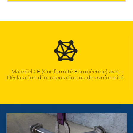
Calculé selon la norme NF EN 13155
c
é.