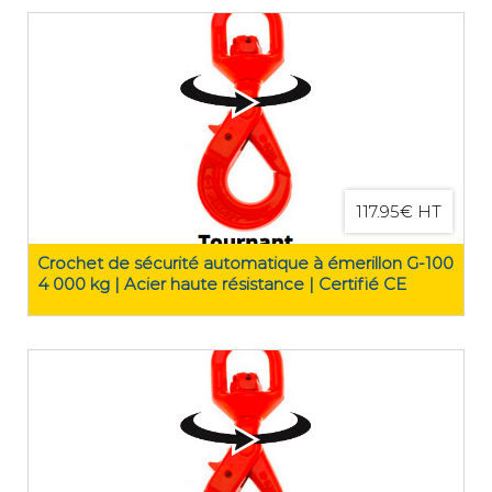
117.95€ HT
Crochet de sécurité automatique à émerillon G-100
4 000 kg | Acier haute résistance | Certifié CE