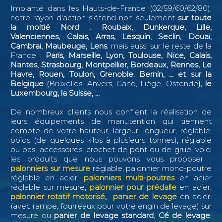
Implanté dans les Hauts-de-France (02/59/60/62/80),
notre rayon d'action s'étend non seulement
sur toute
la moitié Nord
:
Roubaix, Dunkerque, Lille,
Valenciennes, Calais, Arras, Lesquin, Seclin,
Douai,
Cambrai, Maubeuge, Lens
. mais aussi sur le reste de la
France :
Paris, Marseille, Lyon, Toulouse, Nice, Calais,
Nantes, Strasbourg, Montpellier, Bordeaux, Rennes, Le
Havre, Rouen, Toulon, Grenoble
,
Bernin, ...
et sur la
Belgique
(Bruxelles, Anvers, Gand, Liège, Ostende
), le
Luxembourg, la Suisse, ...
De nombreux clients nous confient la réalisation de
leurs équipements de manutention qui tiennent
compte de votre hauteur, largeur, longueur, réglable,
poids (de quelques kilos à plusieurs tonnes), réglable
ou pas, accessoires, crochet de pont ou de grue, voici
les produits que nous pouvons vous proposer :
palonniers sur mesure
réglable, palonnier mono-poutre
réglable en acier,
palonniers multi-poutres
en acier
réglable sur mesure,
palonnier pour prédalle
en acier,
palonnier rotatif motorisé
,
panier de levage
en acier
(avec rampe, fourreaux pour votre engin de levage) sur
mesure ou
panier de levage standard
,
Cé de levage
,