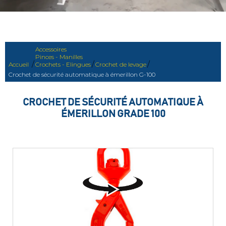
Accessoires
Pinces - Manilles
/
/
/
Accueil
Crochets - Elingues
Crochet de levage
Crochet de sécurité automatique à émerillon G-100
CROCHET DE SÉCURITÉ AUTOMATIQUE À
ÉMERILLON GRADE 100