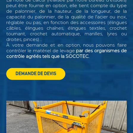
peut être fournie en option, elle tient compte du type
de palonnier, de la hauteur, de la longueur, de la
capacité du palonnier, de la qualité de l'acier ou inox,
réglable ou pas, en fonction des accessoires (élingues
câbles, élingues chaînes, élingues textiles, crochet
tournant, crochet automatique, manilles, lyres ou
droites, pinces)...
À votre demande et en option, nous pouvons faire
contrôler le matériel de levage
par des organismes de
contrôle agréés tels que la SOCOTEC.
DEMANDE DE DEVIS