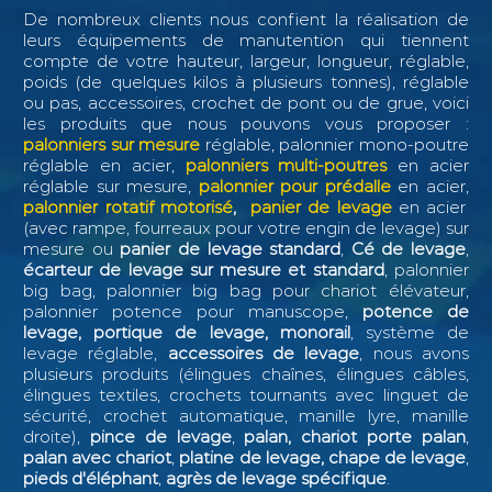
De nombreux clients nous confient la réalisation de
leurs équipements de manutention qui tiennent
compte de votre hauteur, largeur, longueur, réglable,
poids (de quelques kilos à plusieurs tonnes), réglable
ou pas, accessoires, crochet de pont ou de grue, voici
les produits que nous pouvons vous proposer :
palonniers sur mesure
réglable, palonnier mono-poutre
réglable en acier,
palonniers multi-poutres
en acier
réglable sur mesure,
palonnier pour prédalle
en acier,
palonnier rotatif motorisé
,
panier de levage
en acier
(avec rampe, fourreaux pour votre engin de levage) sur
mesure ou
panier de levage standard
,
Cé de levage
,
écarteur de levage sur mesure et standard
, palonnier
big bag, palonnier big bag pour chariot élévateur,
palonnier potence pour manuscope,
potence de
levage, portique de levage, monorail
, système de
levage réglable,
accessoires de levage
, nous avons
plusieurs produits (élingues chaînes, élingues câbles,
élingues textiles, crochets tournants avec linguet de
sécurité, crochet automatique, manille lyre, manille
droite),
pince de levage
,
palan, chariot porte palan
,
palan avec chariot
,
platine de levage, chape de levage
,
pieds d'éléphant
,
agrès de levage spécifique
.