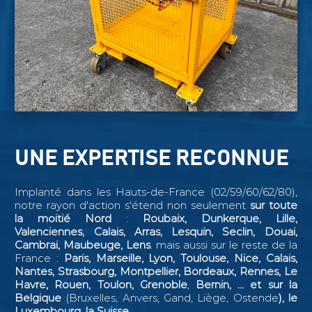
UNE EXPERTISE RECONNUE
Implanté dans les Hauts-de-France (02/59/60/62/80),
notre rayon d'action s'étend non seulement
sur toute
la moitié Nord
:
Roubaix, Dunkerque, Lille,
Valenciennes, Calais, Arras, Lesquin, Seclin,
Douai,
Cambrai, Maubeuge, Lens
. mais aussi sur le reste de la
France :
Paris, Marseille, Lyon, Toulouse, Nice, Calais,
Nantes, Strasbourg, Montpellier, Bordeaux, Rennes, Le
Havre, Rouen, Toulon, Grenoble
,
Bernin, ...
et sur la
Belgique
(Bruxelles, Anvers, Gand, Liège, Ostende
), le
Luxembourg, la Suisse, ...