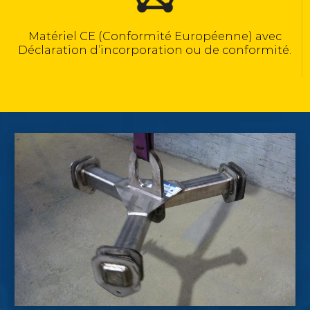
Calculé selon la norme NF EN 13155
ec
ité.