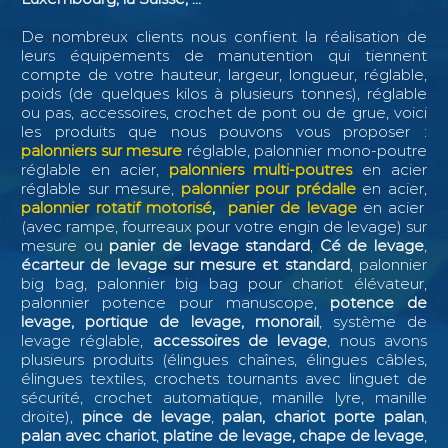
De nombreux clients nous confient la réalisation de
leurs équipements de manutention qui tiennent
compte de votre hauteur, largeur, longueur, réglable,
poids (de quelques kilos à plusieurs tonnes), réglable
ou pas, accessoires, crochet de pont ou de grue, voici
les produits que nous pouvons vous proposer :
palonniers sur mesure
réglable, palonnier mono-poutre
réglable en acier,
palonniers multi-poutres
en acier
réglable sur mesure,
palonnier pour prédalle
en acier,
palonnier rotatif motorisé
,
panier de levage
en acier
(avec rampe, fourreaux pour votre engin de levage) sur
mesure ou
panier de levage standard
,
Cé de levage
,
écarteur de levage sur mesure et standard
, palonnier
big bag, palonnier big bag pour chariot élévateur,
palonnier potence pour manuscope,
potence de
levage, portique de levage, monorail
, système de
levage réglable,
accessoires de levage
, nous avons
plusieurs produits (élingues chaînes, élingues câbles,
élingues textiles, crochets tournants avec linguet de
sécurité, crochet automatique, manille lyre, manille
droite),
pince de levage
,
palan, chariot porte palan
,
palan avec chariot
,
platine de levage, chape de levage
,