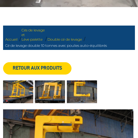
Cés de levage
et
/
/
/
Accueil
Lève palette
Double cé de levage
Cé de levage double 10 tonnes avec poulies auto-équilibrés
RETOUR AUX PRODUITS